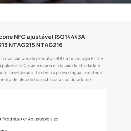
licone NFC ajustável ISO14443A
G213 NTAG215 NTAG216
um dos campos de produtos RFID, a tecnologia RFID é
a pulseira NFC, que é usada em locais de atividade e
fortável de usar. também à prova d'água, o material
timento de óleo de borracha para uso duradouro.
fixed size) or Adjustable size
cone