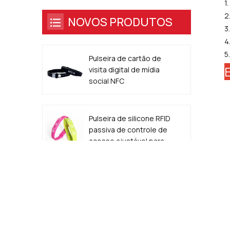
1
2
NOVOS PRODUTOS
3
4
5
Pulseira de cartão de
E
visita digital de mídia
social NFC
personalizada de 13,56
MHz
Pulseira de silicone RFID
passiva de controle de
acesso ajustável para
eventos
Código QR de 13,56
MHz com borda de
metal epóxi NFC
etiqueta de
identificação de