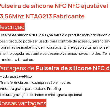
Pulseira de silicone NFC NFC ajustáve
13,56Mhz NTAG213 Fabricante
Descrição
ulseira de silicone NFC de 13,56 mhz
é o produto mais adequado e 
osso produto pode ser usado para controle de acesso, gerenciam
rogramas de marketing de mídia social. Em relação ao tamanho, se 
amanho popular existente ou desenvolveremos novos moldes. Temo
s moldes a terceiros.
Vantagens de
Pulseira de silicone NFC 
 Modo ajustável/fixo
 Transferência térmica/impressão em cores
 Amostra grátis para testar e Proofing
 Leitura/gravação de dados e criptografia opcional
Nossas vantagens