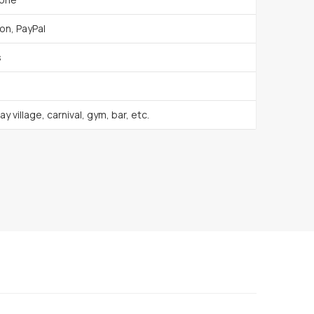
on, PayPal
s
y village, carnival, gym, bar, etc.