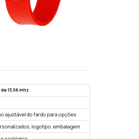
C de 13,56 mhz
o ajustável do fardo para opções
rsonalizados, logotipo, embalagem
a e ecológico