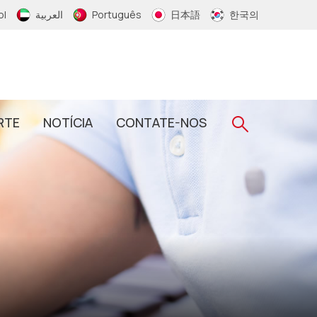
ol
العربية
Português
日本語
한국의
RTE
NOTÍCIA
CONTATE-NOS
Pulseira De Silicone RFID
Pulseira De Tecido RFID
Etiqueta De Chave Epóxi RFID