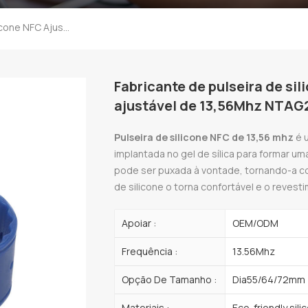
Fabricante De Pulseira De Silicone NFC Ajustável ISO14443A Ajustável De 13,56Mhz NTAG213 NTAG215 NTAG216
Fabricante de pulseira de si
ajustável de 13,56Mhz NTA
Pulseira de silicone NFC de 13,56 mhz
é 
implantada no gel de sílica para formar um
pode ser puxada à vontade, tornando-a con
de silicone o torna confortável e o reves
Apoiar :
OEM/ODM
Frequência :
13.56Mhz
Opção De Tamanho :
Dia55/64/72mm ( 
Materiais :
Eco-friendly sili