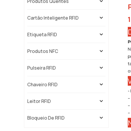
Produtos Quentes
Cartão Inteligente RFID
Etiqueta RFID
P
N
Produtos NFC
p
t
Pulseira RFID
o
Chaveiro RFID
-
–
Leitor RFID
–
–
Bloqueio De RFID