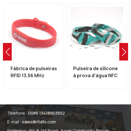
Fábrica de pulseiras
Pulseira de silicone
RFID 13,56 MHz
à prova d'água NFC
Festival Silicone
MIFARE 13,56 mhz
MIFARE
RFID para
pagamento sem
dinheiro para
parque aquático
Telefone :
0086 13418903652
E-mail :
sales@rfidfs.com
Endereço : No. 8, 1st Road, Jiuwei Community, Bao'an